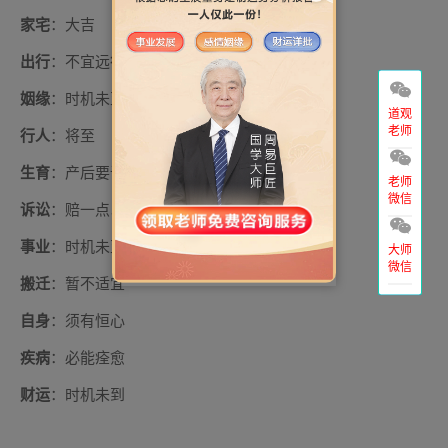
家宅
：大吉
出行
：不宜远行
姻缘
：时机未至
道观
老师
行人
：将至
生育
：产后要调理
老师
微信
诉讼
：赔一点以得和解
事业
：时机未至
大师
微信
搬迁
：暂不适宜
自身
：须有恒心
疾病
：必能痊愈
财运
：时机未到