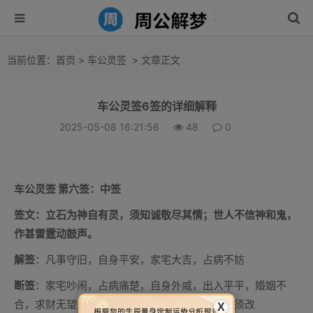
当前位置：
首页
>
车公灵签
> 文章正文
车公灵签6签的详细解释
2025-05-08 16:21:56
48
0
车公灵签 第六签：中签
签文：立石为神自有灵，须知诚敬尽其情；世人不信神和鬼，
作甚雷霆动鼓声。
解签
：凡事守旧，自身平安，家宅大吉，占病不妨
断签
：家宅吵闹，占病痛楚，自身外威，出入平平，婚姻不
合，求财无望，有外表无内涵，有人面无佛心，须改
X